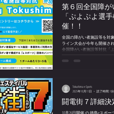
第６回全国障が
「ぷよぷよ選手権」T
催！！
全国の障がい者施設等を対象
ライン大会が今年も開催され
全国障がい者施設等対抗「ぷよぷ
日 時：２０２６年３月
時 内 容：全国の障がい
する「ぷよぷよeスポーツ」
主 催：徳島eスポーツ
後 援：徳島県 、一般社
（JeSU） 協 力：株式会社セ
Tokushima e-Sports
2025年10月11日
読了時間: 1分
ライブにて全国へ配信されま
チラ のエントリーフォーム
闘電街７詳細決定！(
期限：２０２６年２月２８日
合は抽選となります 皆様の
10月26日開催 の 徳島eスポ