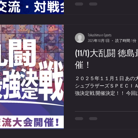
ご参加も可能です(先着順で
※参加希望者多数の場合は中
細は添付画像をご確認の上
ります！ おどりフェスタの
Tokushima e-Sports
2025年10月1日
読了時間: 1分
(11/1)大乱闘 
催！
２０２５年１１月１日 あの
シュブラザーズＳＰＥＣＩＡＬ
強決定戦 開催決定！！ 今
２名のグループ戦での開催。
名とも小学生以下も可）...