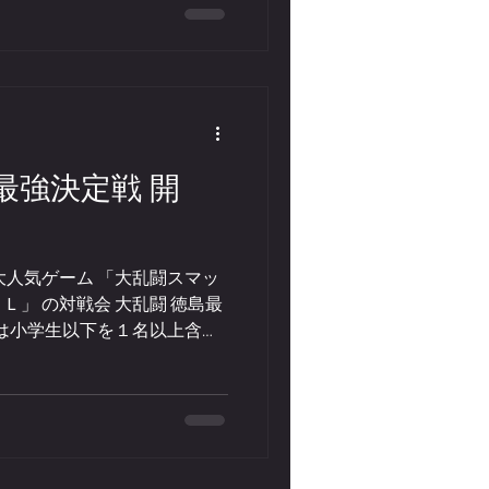
チームを組んでいただきます)
学生以下優先となります 詳
、奮ってご参加お待ちしてお
詳細は コチラ
徳島最強決定戦 開
大人気ゲーム 「大乱闘スマッ
」 の対戦会 大乱闘 徳島最
回は小学生以下を１名以上含む
 （残り１名は年齢不問、２