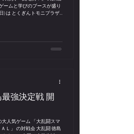
もゲームと学びのブースが盛り
プラザ
！！ ※徳島大学ブースのみ事前
回満員の人気ブースですので
約下さい。 【メイン会場】
eatix.com 【サテライト会場】
 徳島最強決定戦 開
の大人気ゲーム 「大乱闘スマ
Ｌ」 の対戦会 大乱闘 徳島