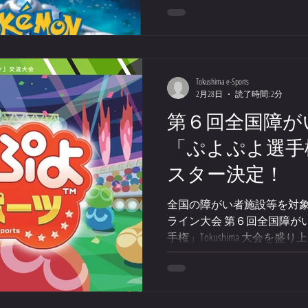
ゲーム体験ブース ロボット
験 CAD・3Dプリンター体験 とく
MARKET など、多世代で
す。 阿波銀行本店営業部「あ
に、東新町商店街・籠屋町
Tokushima e-Sports
2月28日
読了時間: 2分
なかを舞台に“ゲームとデジ
イベント概要 とくしまeス
第６回全国障が
＋」 開催日：2026年6月14日（日
「ぷよぷよ選手権」
あわぎんBASE（阿波銀行本
屋町商店街 入場無料 主催 阿
スター決定！
会 後援 徳島県 徳島市教育
当日は、 四国大学eスポー
全国の障がい者施設等を対象
「Hana
ライン大会 第６回全国障が
手権」Tokushima 大会
定しました！ 司会実況には 
「杉原 朋樹（すぎちゃん）
あるリアクションで情報番
ント実況まで幅広く活躍！ 