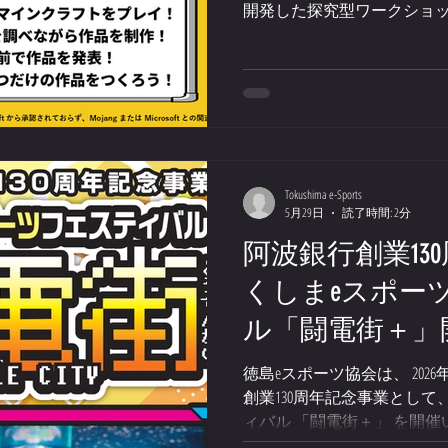
開発した探究型ワークショ
「世界遺産編」や「ご当地
の興味を引き出すさまざま
しみながら創造力・課題解
ョップを県内各地で開催予定
住の小中学生を予定しており
込み方法については、当ホー
順次公開いたします。 ぜひご期待
Tokushima e-Sports
県 運営：徳島eスポーツ協会 教材
5月29日
読了時間: 2分
阿波銀行創業13
くしまeスポー
ル「闘電街＋」
ラ・ポケモンユ
徳島eスポーツ協会は、 2026
創業130周年記念事業として
前エントリー受
ィバル 「闘電街＋」 を開催
楽しめるゲームの祭典!!」を