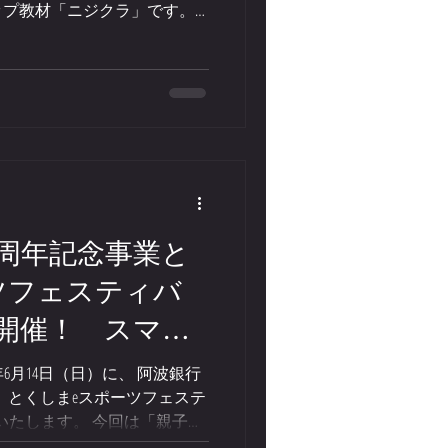
ップ教材「ニジクラ」です。
キャラ編」など、子どもたち
なテーマの教材を活用し、楽
決力・協働力を育むワークシ
です。 対象は、徳島県内在
ます。 詳しい日程やお申し
ムページおよび協会SNSにて
ください。 主催：徳島
提供・協力：NASEF JAPAN
0周年記念事業と
ツフェスティバ
開催！ スマブ
ナイト対戦会 事
年6月14日（日）に、 阿波銀行
、 とくしまeスポーツフェステ
付開始！
いたします。 今回は「親子で
テーマに、 eスポーツ対戦会