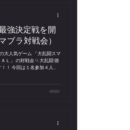
ます🔥 そして解説には 🔥
on選手」 日本eスポーツ協会
プレイ歴を誇り、7年前からプ
意形は「Fron積み」。今なお
 徳島最強決定戦を開
ーです。 選手としてだけで
マブラ対戦会）
でも活躍中📺 トップレベルの視
していただきます！ このお
あの大人気ゲーム 「大乱闘スマ
きます！ 当日の白熱バトル
」 の対戦会 \\ 大乱闘 徳
：第６回全国障がい者施設等
ます！！ 今回は１名参加４人対
ushima 日 時：２０２６年
のカジュアルな大会となりま
付・上限６４名(参加者多数の
ラーは有線コントローラーを用
ド、持込コントローラーの使
景品あり ※会場はとくぎんト
ミコビル東館９階） 1２月２１
！ 詳細は添付画像をご確認