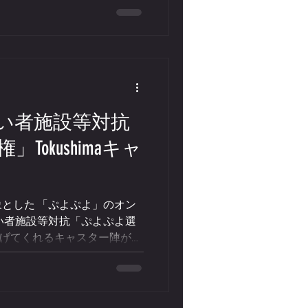
操縦体験 eモータースポーツ体
しまマルシェ＋ PONT NEUF
楽しめる体験型イベントを実施しま
わぎんBASE」をメイン会場
商店街も連携し、徳島のまち
タルの文化祭”を開催します。
ポーツフェスティバル「闘電街
い者施設等対抗
） 時間：10:00～16:00 会場：
Tokushimaキャ
店営業部）、東新町商店街、籠
波銀行 共催 徳島eスポーツ協
委員会 体験ブースも多数出展！
ツ部 神山まるごと高専学生団体
とした 「ぷよぷよ」のオン
い者施設等対抗「ぷよぷよ選
を盛り上げてくれるキャスター陣が決
📺 キューテレビアナウンサー
」 明るいキャラクターと迫力
組・スポーツ中継・各種イベ
実況はもちろん、MCとしても