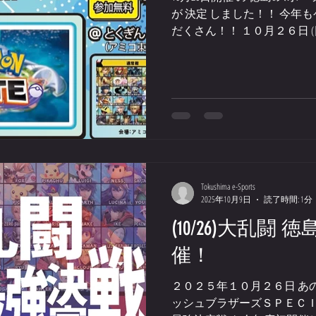
す。
が 決定 しました！！ 今年
だくさん！！ １０月２６日 (日) は とくぎんトモニ
（アミコ東館9階） へ集合
予約が可能となります。 毎
以下予約サイトより是非ご予
https://toutengai7tokudai.p
https://toutengai7.peatix.com
Tokushima e-Sports
2025年10月9日
読了時間: 1分
(10/26)大乱闘
催！
２０２５年１０月２６日 あ
ッシュブラザーズＳＰＥＣＩＡ