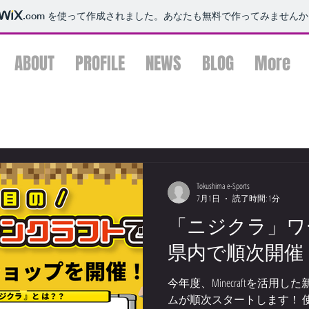
.com
を使って作成されました。あなたも無料で作ってみませんか
ABOUT
PROFILE
NEWS
BLOG
More
ログ
Tokushima e-Sports
7月1日
読了時間: 1分
「ニジクラ」ワ
県内で順次開催
今年度、Minecraftを活
ムが順次スタートします！ 使用す