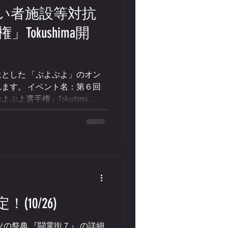
い者施設等対抗
okushima開
とした 「ぷよぷよ」のオン
ます。 イベント名：第６回
よ選手権」Tokushima
１４日（土）１３時～１６
者施設等の利用者を対象と
のトーナメント大会です。
協会 共 催：四国大学
団法人日本eスポーツ協会
ガ 当日の様子は、YouTube
す。 詳細をご確認の上、 コ
よりお申込みください！ 申込
10/26)
１７時 ※参加施設多数の場
お申込みをお待ちしていま
ーツの祭典 『闘電街７』 の詳細