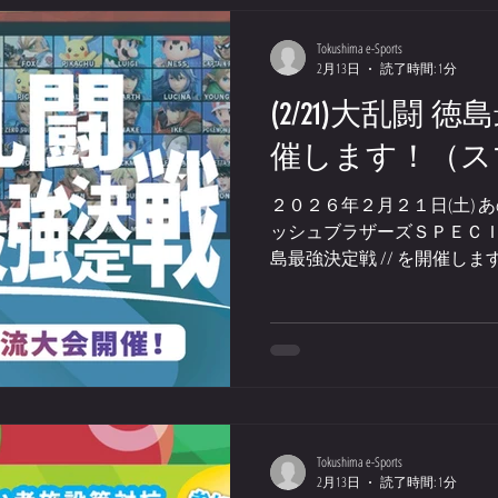
会場を熱く盛り上げていただき
ぷよぷよプロプレイヤー 「Fr
Tokushima e-Sports
2月13日
読了時間: 1分
公認プロ選手。15年以上の
ロとして第一線で活躍中！ 得
(2/21)大乱闘
研究を続ける理論派プレイヤ
催します！（ス
なく、実況解説やYouTube
点で熱戦をわかりやすく解説
２０２６年２月２１日(土) 
二人と共に熱くお送りしてい
ッシュブラザーズＳＰＥＣＩＡＬ
をお楽しみに！ イベント名
島最強決定戦 // を開催し
対抗「ぷよぷよ選手権」Tok
戦、 アイテムや切り札あり
３月１４
す！ （年齢不問） ※当日受
場合は抽選) ※コントロー
意しております （ホリパッ
用不可） ※上位入賞者には
モニプラザ （徳島駅前のア
日はアミコビル東館へＧｏ！
Tokushima e-Sports
ください。
2月13日
読了時間: 1分