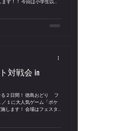
します！！ 今回は小学生以下
プ戦での開催。 （残り１名
下も可）...
対戦会 in
る２日間！ 徳島おどり フ
１／１に大人気ゲーム「ポケ
施します！ 会場はフェスタ
業部。 上限８チーム４０名
先着順となります ※ご希望の
越しください ※5人未満での