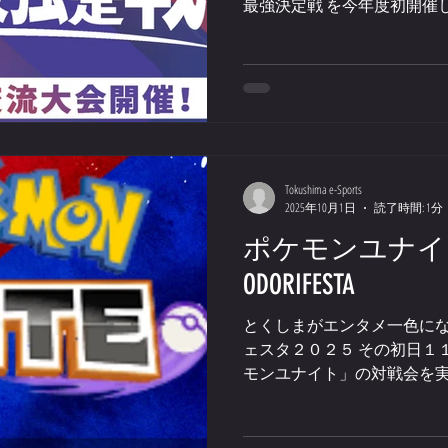
最強決定戦 を今年度初開催
を１名以上含む２名のグルー
は年齢不問、２名とも小学生以
Tokushima e-Sports
2025年10月1日
読了時間: 1分
ポケモンユナイト
ODORIFESTA
とくしまがエンタメ一色にな
ェスタ２０２５ その初日１
モンユナイト」の対戦会を実
開催エリアの阿波銀行本店営
となります。 ※当日受付の
方は12時半までに会場までお