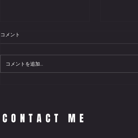
コメント
コメントを追加…
「ニジクラ」ワークショップ
阿波銀行創業
を県内で順次開催！！
とくしまe
ィバル「闘
スマブラ・
対戦会 事
CONTACT ME
始！