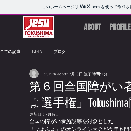
このホームページは
.com
を使って作成さ
ABOUT
PROFILE
全ての記事
EVENTS
ブログ
Tokushima e-Sports
2月13日
読了時間: 1分
第６回全国障がい
よ選手権」Tokushi
更新日：
2月16日
全国の障がい者施設等を対象とした
「ぷよぷよ」のオンライン大会が今年も開